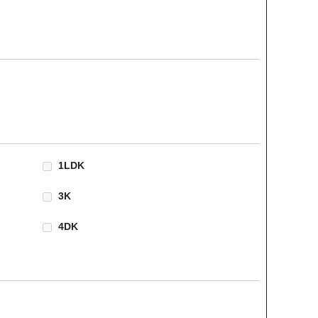
1LDK
3K
4DK