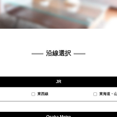
沿線選択
JR
東西線
東海道・
Osaka Metro