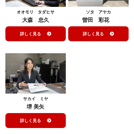
ソタ アヤカ
オオモリ タダヒサ
曽田 彩花
大森 忠久
詳しく見る
詳しく見る
サカイ ミヤ
堺 美矢
詳しく見る