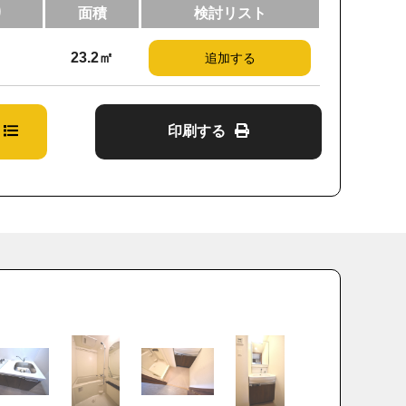
り
面積
検討リスト
23.2㎡
追加する
印刷する