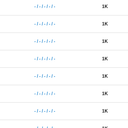
- / - / - / - / -
1K
- / - / - / - / -
1K
- / - / - / - / -
1K
- / - / - / - / -
1K
- / - / - / - / -
1K
- / - / - / - / -
1K
- / - / - / - / -
1K