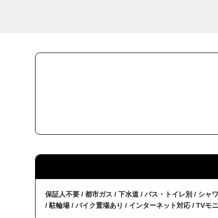
保証人不要 / 都市ガス / 下水道 / バス・トイレ別 / シャ
/ 駐輪場 / バイク置場あり / インターネット対応 / TVモ