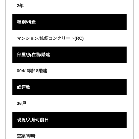
2年
種別/構造
マンション/鉄筋コンクリート(RC)
部屋/所在階/階建
604/ 6階/ 8階建
総戸数
36戸
現況/入居可能日
空家/即時