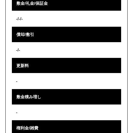
敷金/礼金/保証金
-/-/-
償却/敷引
-/-
更新料
-
敷金積み増し
-
権利金/雑費