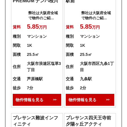
PREMIUM ナンバ桜川
駅前
弊社は大阪府全域
弊社は大阪府全域
で物件のご紹...
で物件のご紹...
5.85
5.85
賃料
賃料
万円
万円
種別
マンション
種別
マンション
間取
1K
間取
1K
面積
25.5㎡
面積
25.5㎡
大阪市浪速区塩草3
大阪市西区九条1丁
住所
住所
丁目
目
交通
芦原橋駅
交通
九条駅
徒歩
7分
徒歩
2分
物件情報を見る
物件情報を見る
プレサンス難波インフ
プレサンス四天王寺前
ィニティ
夕陽ヶ丘アクティ