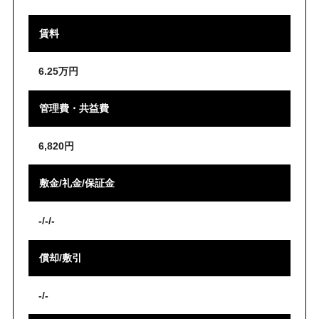
賃料
6.25万円
管理費・共益費
6,820円
敷金/礼金/保証金
-/-/-
償却/敷引
-/-