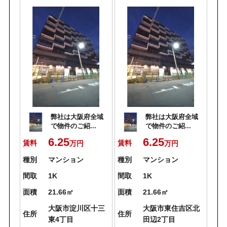
弊社は大阪府全域
弊社は大阪府全域
で物件のご紹...
で物件のご紹...
6.25
6.25
賃料
賃料
万円
万円
種別
マンション
種別
マンション
間取
1K
間取
1K
面積
21.66㎡
面積
21.66㎡
大阪市淀川区十三
大阪市東住吉区北
住所
住所
東4丁目
田辺2丁目