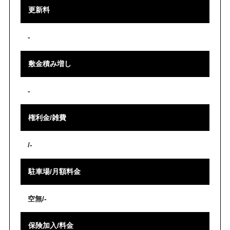
更新料
-
敷金積み増し
-
権利金/雑費
/-
駐車場/月額料金
空無/-
保険加入/料金