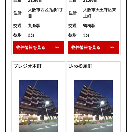
面積
21.66㎡
面積
21.66㎡
大阪市西区九条1丁
大阪市天王寺区東
住所
住所
目
上町
交通
九条駅
交通
鶴橋駅
徒歩
2分
徒歩
3分
物件情報を見る
物件情報を見る
プレジオ本町
U-ro松屋町