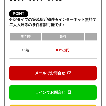
POINT
分譲タイプの築浅駅近物件★インターネット無料で
二人入居等の条件相談可能です♪
所在階
賃料
管理
10階
6.25
万円
6
メールでお問合せ
ラインでお問合せ