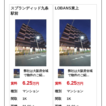
スプランディッド九条
LOBANS東上
駅前
弊社は大阪府全域
弊社は大阪府全域
で物件のご紹...
で物件のご紹...
6.25
6.25
賃料
賃料
万円
万円
種別
マンション
種別
マンション
間取
1K
間取
1K