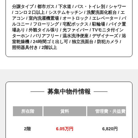
分譲タイプ / 都市ガス / 下水道 / バス・トイレ別 / シャワー
/ コンロ２口以上 / システムキッチン / 洗髪洗面化粧台 / エ
アコン / 室内洗濯機置場 / オートロック / エレベーター / バ
ルコニー / フローリング / 宅配ボックス / 駐輪場 / バイク置
場あり / 外観タイル張り / 光ファイバー / TVモニタ付イン
ターホン / バリアフリー / 温水洗浄便座 / デザイナーズ / 浴
室乾燥機 / 24時間ゴミ出し可 / 独立洗面台 / 防犯カメラ /
照明器具付き / 2階以上
募集中物件情報
所在階
賃料
管理費・共益費
2階
6.05
万円
6,820円