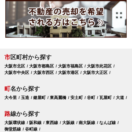
市
区町村から探す
大阪市北区
大阪市都島区
大阪市福島区
大阪市此花区
大阪市中央区
大阪市西区
大阪市港区
大阪市大正区
町
名から探す
大今里
玉造
鎗屋町
東高麗橋
安土町
谷町
瓦屋町
大道
路
線から探す
大阪環状線
阪和線
東西線
大阪線
南大阪線
なんば線
御堂筋線
谷町線