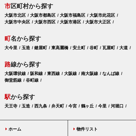
市
区町村から探す
大阪市北区
大阪市都島区
大阪市福島区
大阪市此花区
大阪市中央区
大阪市西区
大阪市港区
大阪市大正区
町
名から探す
大今里
玉造
鎗屋町
東高麗橋
安土町
谷町
瓦屋町
大道
路
線から探す
大阪環状線
阪和線
東西線
大阪線
南大阪線
なんば線
御堂筋線
谷町線
駅
から探す
天王寺
玉造
西九条
弁天町
今宮
鶴ヶ丘
今里
河堀口
ホーム
物件リスト