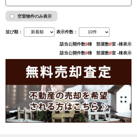
空室物件のみ表示
並び順：
表示件数：
該当公開件数
0
棟 部屋数
0
室 -棟表示
該当公開件数
0
棟 部屋数
0
室 -棟表示