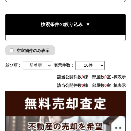
検索条件の絞り込み
▼
空室物件のみ表示
並び順：
表示件数：
該当公開件数
0
棟 部屋数
0
室 -棟表示
該当公開件数
0
棟 部屋数
0
室 -棟表示