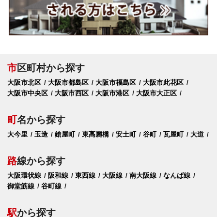
市
区町村から探す
大阪市北区
大阪市都島区
大阪市福島区
大阪市此花区
大阪市中央区
大阪市西区
大阪市港区
大阪市大正区
町
名から探す
大今里
玉造
鎗屋町
東高麗橋
安土町
谷町
瓦屋町
大道
路
線から探す
大阪環状線
阪和線
東西線
大阪線
南大阪線
なんば線
御堂筋線
谷町線
駅
から探す