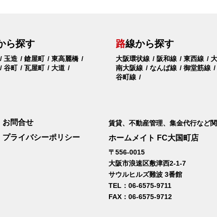
から探す
路
線から探す
玉造
鎗屋町
東高麗橋
大阪環状線
阪和線
東西線
谷町
瓦屋町
大道
南大阪線
なんば線
御堂筋線
谷町線
お問合せ
賃貸、不動産管理、集金代行など関
プライバシーポリシー
ホームメイト FC大国町店
〒556-0015
大阪市浪速区敷津西2-1-7
サウルヒルズ難波 3番館
TEL：06-6575-9711
FAX：06-6575-9712