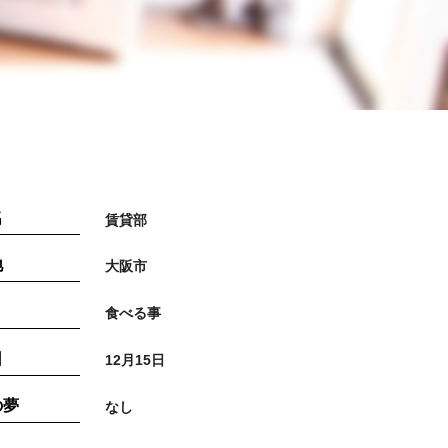
名
賃貸部
地
大阪市
食べる事
日
12月15日
の夢
なし