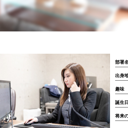
部署
出身
趣味
誕生
将来