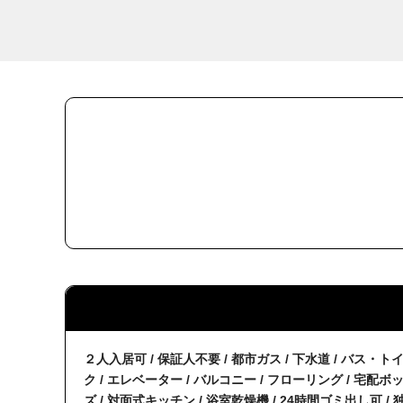
２人入居可 / 保証人不要 / 都市ガス / 下水道 / バス・ト
ク / エレベーター / バルコニー / フローリング / 宅配ボ
ズ / 対面式キッチン / 浴室乾燥機 / 24時間ゴミ出し可 / 