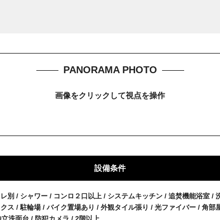
PANORAMA PHOTO
画像をクリックして視点を操作
設備条件
イレ別 / シャワー / コンロ２口以上 / システムキッチン / 追焚機能浴室 /
ックス / 駐輪場 / バイク置場あり / 外観タイル張り / 光ファイバー / 角
独立洗面台 / 防犯カメラ / 2階以上