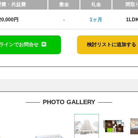
理費・共益費
敷金
礼金
間取
20,000円
-
1ヶ月
1LD
ラインでお問合せ
検討リストに追加する
PHOTO GALLERY