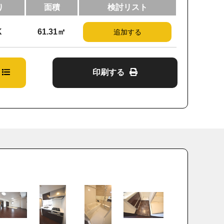
り
面積
検討リスト
K
61.31㎡
追加する
印刷する