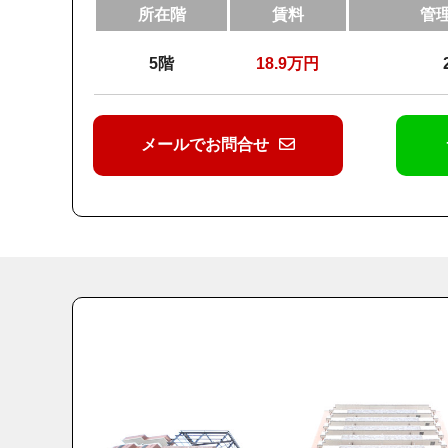
所在階
賃料
管
5階
18.9
万円
メールでお問合せ