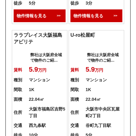
徒歩
5分
徒歩
3分
物件情報を見る
物件情報を見る
ララプレイス大阪福島
U-ro松屋町
アビリテ
弊社は大阪府全域
弊社は大阪府全域
で物件のご紹...
で物件のご紹...
5.9
5.9
賃料
賃料
万円
万円
種別
マンション
種別
マンション
間取
1K
間取
1K
面積
22.04㎡
面積
22.04㎡
大阪市福島区吉野5
大阪市中央区瓦屋
住所
住所
丁目
町2丁目
交通
西九条駅
交通
谷町九丁目駅
徒歩
10分
徒歩
5分