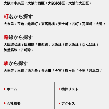
大阪市中央区
大阪市西区
大阪市港区
大阪市大正区
町
名から探す
大今里
玉造
鎗屋町
東高麗橋
安土町
谷町
瓦屋町
大道
路
線から探す
大阪環状線
阪和線
東西線
大阪線
南大阪線
なんば線
御堂筋線
谷町線
駅
から探す
天王寺
玉造
西九条
弁天町
今宮
鶴ヶ丘
今里
河堀口
ホーム
物件リスト
会社概要
アクセス