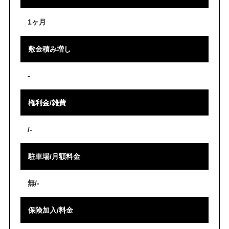
1ヶ月
敷金積み増し
-
権利金/雑費
/-
駐車場/月額料金
無/-
保険加入/料金