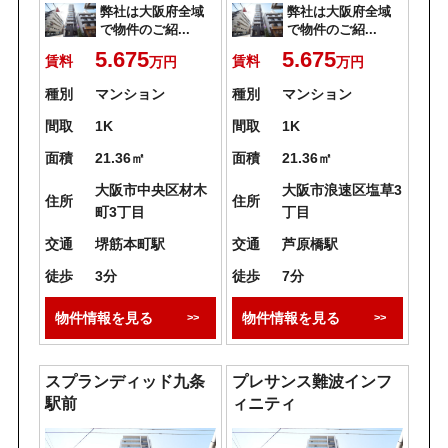
弊社は大阪府全域
弊社は大阪府全域
で物件のご紹...
で物件のご紹...
5.675
5.675
賃料
賃料
万円
万円
種別
マンション
種別
マンション
間取
1K
間取
1K
面積
21.36㎡
面積
21.36㎡
大阪市中央区材木
大阪市浪速区塩草3
住所
住所
町3丁目
丁目
交通
堺筋本町駅
交通
芦原橋駅
徒歩
3分
徒歩
7分
物件情報を見る
物件情報を見る
スプランディッド九条
プレサンス難波インフ
駅前
ィニティ