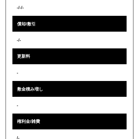
-/-/-
償却/敷引
-/-
更新料
-
敷金積み増し
-
権利金/雑費
/-