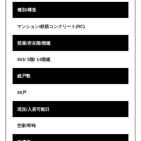
種別/構造
マンション/鉄筋コンクリート(RC)
部屋/所在階/階建
303/ 3階/ 14階建
総戸数
39戸
現況/入居可能日
空家/即時