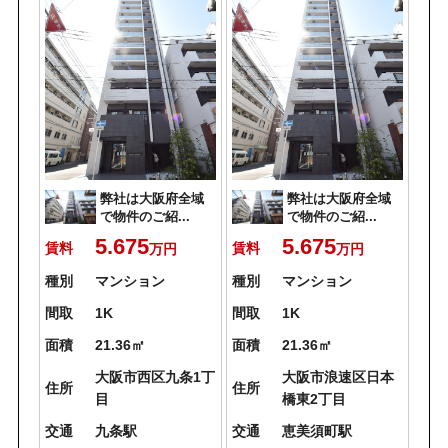
弊社は大阪府全域
弊社は大阪府全域
で物件のご紹...
で物件のご紹...
5.675
5.675
賃料
賃料
万円
万円
種別
マンション
種別
マンション
間取
1K
間取
1K
面積
21.36㎡
面積
21.36㎡
大阪市西区九条1丁
大阪市浪速区日本
住所
住所
目
橋東2丁目
交通
九条駅
交通
恵美須町駅