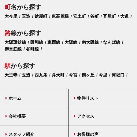
町
名から探す
大今里
玉造
鎗屋町
東高麗橋
安土町
谷町
瓦屋町
大道
路
線から探す
大阪環状線
阪和線
東西線
大阪線
南大阪線
なんば線
御堂筋線
谷町線
駅
から探す
天王寺
玉造
西九条
弁天町
今宮
鶴ヶ丘
今里
河堀口
ホーム
物件リスト
会社概要
アクセス
スタッフ紹介
お客様の声