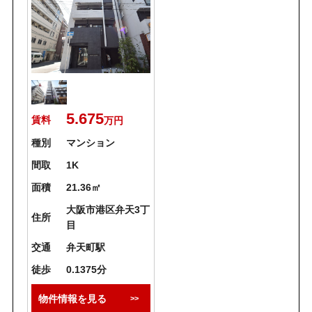
5.675
賃料
万円
種別
マンション
間取
1K
面積
21.36㎡
大阪市港区弁天3丁
住所
目
交通
弁天町駅
徒歩
0.1375分
物件情報を見る