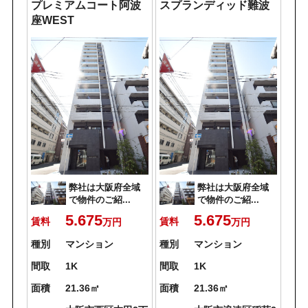
プレミアムコート阿波
スプランディッド難波
座WEST
弊社は大阪府全域
弊社は大阪府全域
で物件のご紹...
で物件のご紹...
5.675
5.675
賃料
賃料
万円
万円
種別
マンション
種別
マンション
間取
1K
間取
1K
面積
21.36㎡
面積
21.36㎡