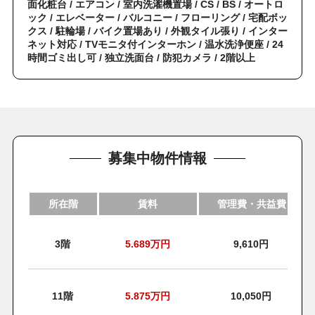
面化粧台 / エアコン / 室内洗濯機置場 / CS / BS / オートロ
ック / エレベーター / バルコニー / フローリング / 宅配ボッ
クス / 駐輪場 / バイク置場あり / 外観タイル張り / インター
ネット対応 / TVモニタ付インターホン / 温水洗浄便座 / 24
時間ゴミ出し可 / 独立洗面台 / 防犯カメラ / 2階以上
募集中物件情報
所在階
賃料
管理費・共益費
3階
5.689
万円
9,610円
11階
5.875
万円
10,050円