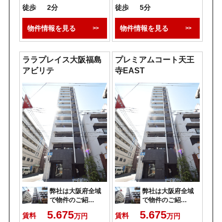
徒歩
2分
徒歩
5分
物件情報を見る
物件情報を見る
ララプレイス大阪福島
プレミアムコート天王
アビリテ
寺EAST
弊社は大阪府全域
弊社は大阪府全域
で物件のご紹...
で物件のご紹...
5.675
5.675
賃料
賃料
万円
万円