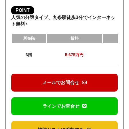
POINT
人気の分譲タイプ、九条駅徒歩3分でインターネッ
ト無料♪
所在階
賃料
管理
3階
5.675
万円
1
メールでお問合せ
ラインでお問合せ