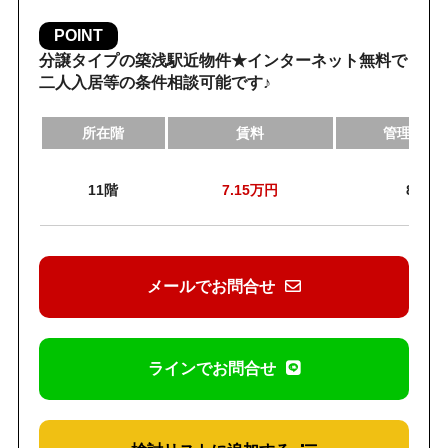
POINT
分譲タイプの築浅駅近物件★インターネット無料で
二人入居等の条件相談可能です♪
所在階
賃料
管理費・
11階
7.15
万円
8,57
メールでお問合せ
ラインでお問合せ