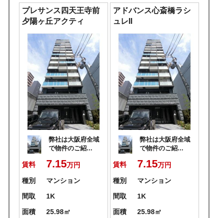
プレサンス四天王寺前
アドバンス心斎橋ラシ
夕陽ヶ丘アクティ
ュレII
弊社は大阪府全域
弊社は大阪府全域
で物件のご紹...
で物件のご紹...
7.15
7.15
賃料
賃料
万円
万円
種別
マンション
種別
マンション
間取
1K
間取
1K
面積
25.98㎡
面積
25.98㎡