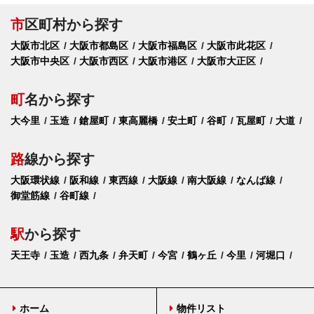
市
区町村から探す
大阪市北区
大阪市都島区
大阪市福島区
大阪市此花区
大阪市中央区
大阪市西区
大阪市港区
大阪市大正区
町
名から探す
大今里
玉造
鎗屋町
東高麗橋
安土町
谷町
瓦屋町
大道
路
線から探す
大阪環状線
阪和線
東西線
大阪線
南大阪線
なんば線
御堂筋線
谷町線
駅
から探す
天王寺
玉造
西九条
弁天町
今宮
鶴ヶ丘
今里
河堀口
ホーム
物件リスト