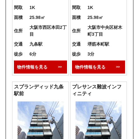
間取
1K
間取
1K
面積
25.98㎡
面積
25.98㎡
大阪市西区本田2丁
大阪市中央区材木
住所
住所
目
町3丁目
交通
九条駅
交通
堺筋本町駅
徒歩
6分
徒歩
3分
物件情報を見る
物件情報を見る
スプランディッド九条
プレサンス難波インフ
駅前
ィニティ