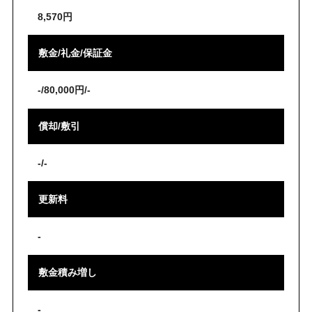
8,570円
敷金/礼金/保証金
-/80,000円/-
償却/敷引
-/-
更新料
-
敷金積み増し
-