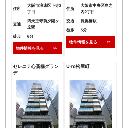
大阪市浪速区下寺2
大阪市中央区島之
住所
住所
丁目
内2丁目
四天王寺前夕陽ヶ
交通
長堀橋駅
交通
丘駅
徒歩
5分
徒歩
6分
物件情報を見る
物件情報を見る
セレニテ心斎橋グラン
U-ro松屋町
デ