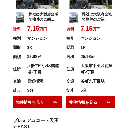
弊社は大阪府全域
弊社は大阪府全域
で物件のご紹...
で物件のご紹...
7.15
7.15
賃料
賃料
万円
万円
種別
マンション
種別
マンション
間取
1K
間取
1K
面積
25.98㎡
面積
25.98㎡
大阪市中央区南船
大阪市中央区瓦屋
住所
住所
場2丁目
町2丁目
交通
長堀橋駅
交通
谷町九丁目駅
徒歩
3分
徒歩
5分
物件情報を見る
物件情報を見る
プレミアムコート天王
寺EAST