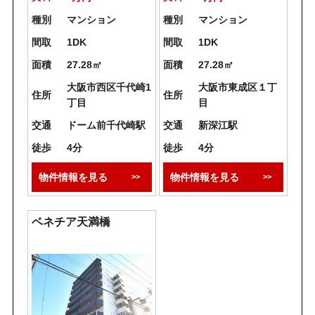
種別
マンション
種別
マンション
間取
1DK
間取
1DK
面積
27.28㎡
面積
27.28㎡
大阪市西区千代崎1
大阪市東成区１丁
住所
住所
丁目
目
交通
ドーム前千代崎駅
交通
新深江駅
徒歩
4分
徒歩
4分
物件情報を見る
物件情報を見る
ベネチア天満橋