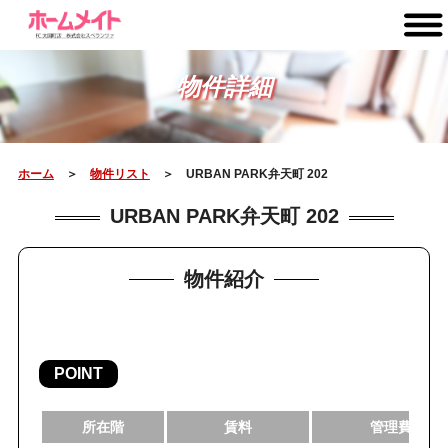
物件詳細
ホーム
＞
物件リスト
＞ URBAN PARK弁天町 202
URBAN PARK弁天町 202
物件紹介
POINT
所在階
賃料
管理費・共