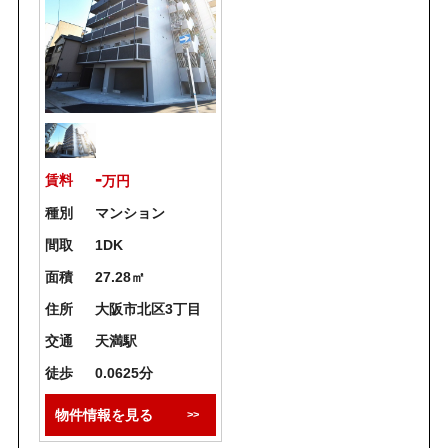
-
賃料
万円
種別
マンション
間取
1DK
面積
27.28㎡
住所
大阪市北区3丁目
交通
天満駅
徒歩
0.0625分
物件情報を見る