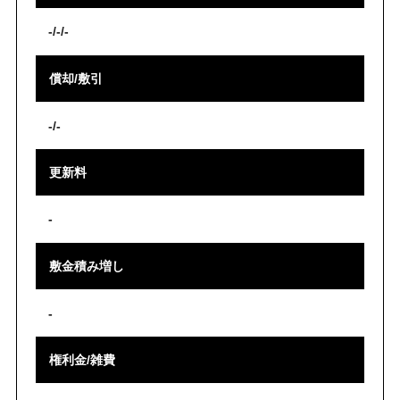
-/-/-
償却/敷引
-/-
更新料
-
敷金積み増し
-
権利金/雑費