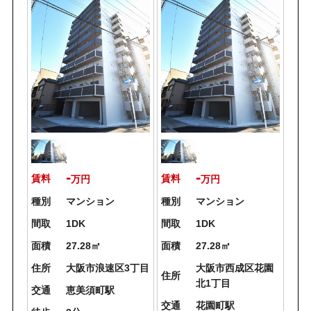
-
-
賃料
賃料
万円
万円
種別
マンション
種別
マンション
間取
1DK
間取
1DK
面積
27.28㎡
面積
27.28㎡
住所
大阪市浪速区3丁目
大阪市西成区花園
住所
北1丁目
交通
恵美須町駅
交通
花園町駅