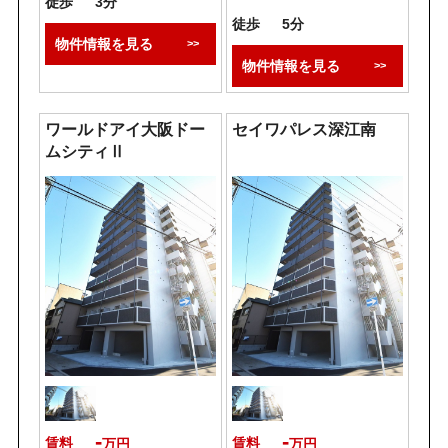
徒歩
3分
徒歩
5分
物件情報を見る
物件情報を見る
ワールドアイ大阪ドー
セイワパレス深江南
ムシティⅡ
-
-
賃料
賃料
万円
万円