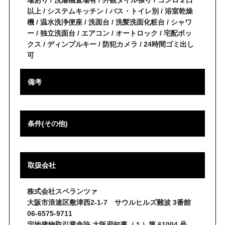
場あり / 洗濯機置場有 / 外観タイル張り / コンロ２口
以上 / システムキッチン / バス・トイレ別 / 浴室乾燥
機 / 温水洗浄便座 / 洗面台 / 洗髪洗面化粧台 / シャワ
ー / 独立洗面台 / エアコン / オートロック / 宅配ボッ
クス / ディンプルキー / 防犯カメラ / 24時間ゴミ出し
可
備考
条件(その他)
取扱会社
株式会社スペランツァ
大阪市浪速区敷津西2-1-7 サウルヒルズ難波 3番館
06-6575-9711
宅地建物取引業免許 大阪府知事（１）第 61004 号