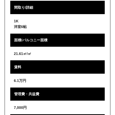
間取り/詳細
1K
洋室6帖
面積/バルコニー面積
21.61㎡/㎡
賃料
6.1万円
管理費・共益費
7,000円