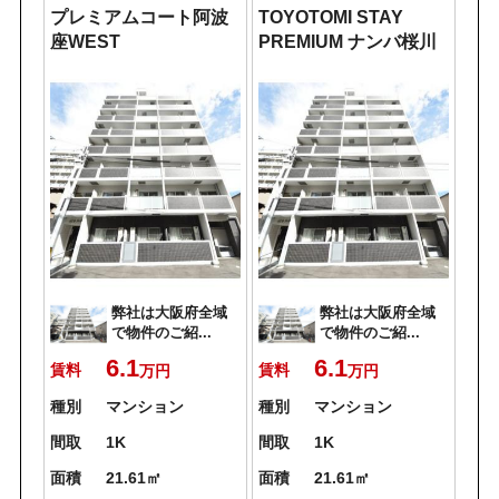
プレミアムコート阿波
TOYOTOMI STAY
座WEST
PREMIUM ナンバ桜川
弊社は大阪府全域
弊社は大阪府全域
で物件のご紹...
で物件のご紹...
6.1
6.1
賃料
賃料
万円
万円
種別
マンション
種別
マンション
間取
1K
間取
1K
面積
21.61㎡
面積
21.61㎡