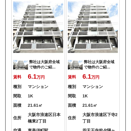
弊社は大阪府全域
弊社は大阪府全域
で物件のご紹...
で物件のご紹...
6.1
6.1
賃料
賃料
万円
万円
種別
マンション
種別
マンション
間取
1K
間取
1K
面積
21.61㎡
面積
21.61㎡
大阪市浪速区日本
大阪市浪速区下寺2
住所
住所
橋東2丁目
丁目
交通
恵美須町駅
四天王寺前夕陽ヶ