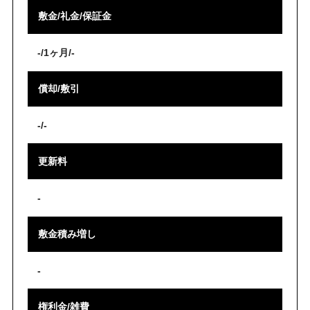
敷金/礼金/保証金
-/1ヶ月/-
償却/敷引
-/-
更新料
-
敷金積み増し
-
権利金/雑費