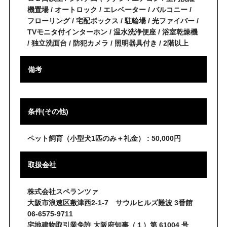
機置場 / オートロック / エレベーター / バルコニー /
フローリング / 宅配ボックス / 駐輪場 / 光ファイバー /
TVモニタ付インターホン / 温水洗浄便座 / 浴室乾燥機
/ 独立洗面台 / 防犯カメラ / 照明器具付き / 2階以上
備考
条件(その他)
ペット飼育（小型犬1匹のみ＋礼金） : 50,000円
取扱会社
株式会社スペランツァ
大阪市浪速区敷津西2-1-7 サウルヒルズ難波 3番館
06-6575-9711
宅地建物取引業免許 大阪府知事（１）第 61004 号