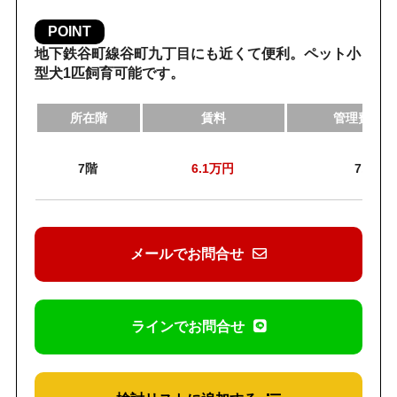
POINT
地下鉄谷町線谷町九丁目にも近くて便利。ペット小
型犬1匹飼育可能です。
所在階
賃料
管理費・共
7階
6.1
万円
7,000
メールでお問合せ
ラインでお問合せ