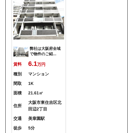
弊社は大阪府全域
で物件のご紹...
6.1
賃料
万円
種別
マンション
間取
1K
面積
21.61㎡
大阪市東住吉区北
住所
田辺2丁目
交通
美章園駅
徒歩
5分