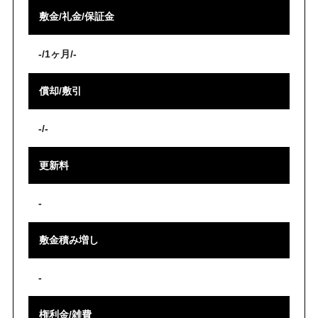
敷金/礼金/保証金
-/1ヶ月/-
償却/敷引
-/-
更新料
-
敷金積み増し
-
権利金/雑費