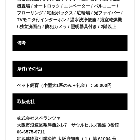
機置場 / オートロック / エレベーター / バルコニー /
フローリング / 宅配ボックス / 駐輪場 / 光ファイバー /
TVモニタ付インターホン / 温水洗浄便座 / 浴室乾燥機
/ 独立洗面台 / 防犯カメラ / 照明器具付き / 2階以上
備考
条件(その他)
ペット飼育（小型犬1匹のみ＋礼金） : 50,000円
取扱会社
株式会社スペランツァ
大阪市浪速区敷津西2-1-7 サウルヒルズ難波 3番館
06-6575-9711
宅地建物取引業免許 大阪府知事（１）第 61004 号