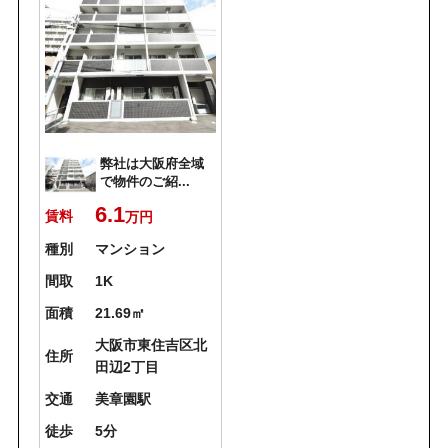
弊社は大阪府全域
で物件のご紹...
6.1
賃料
万円
種別
マンション
間取
1K
面積
21.69㎡
大阪市東住吉区北
住所
田辺2丁目
交通
美章園駅
徒歩
5分