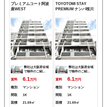
プレミアムコート阿波
TOYOTOMI STAY
座WEST
PREMIUM ナンバ桜川
弊社は大阪府全域
弊社は大阪府全域
で物件のご紹...
で物件のご紹...
6.1
6.1
賃料
賃料
万円
万円
種別
マンション
種別
マンション
間取
1K
間取
1K
面積
21.69㎡
面積
21.69㎡