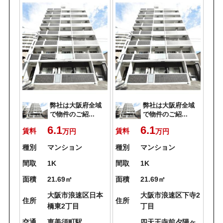
弊社は大阪府全域
弊社は大阪府全域
で物件のご紹...
で物件のご紹...
6.1
6.1
賃料
賃料
万円
万円
種別
マンション
種別
マンション
間取
1K
間取
1K
面積
21.69㎡
面積
21.69㎡
大阪市浪速区日本
大阪市浪速区下寺2
住所
住所
橋東2丁目
丁目
交通
恵美須町駅
四天王寺前夕陽ヶ