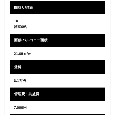
間取り/詳細
1K
洋室6帖
面積/バルコニー面積
21.69㎡/㎡
賃料
6.1万円
管理費・共益費
7,000円