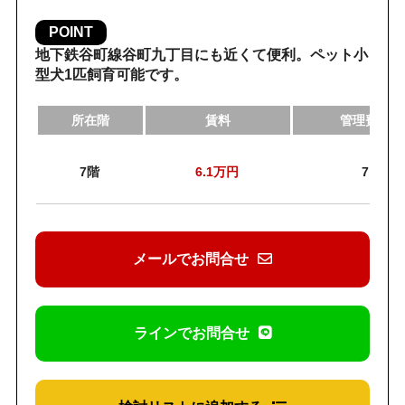
POINT
地下鉄谷町線谷町九丁目にも近くて便利。ペット小
型犬1匹飼育可能です。
所在階
賃料
管理費・共
7階
6.1
万円
7,000
メールでお問合せ
ラインでお問合せ