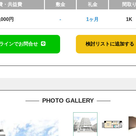
費・共益費
敷金
礼金
間取
,000円
-
1ヶ月
1K
ラインでお問合せ
検討リストに追加する
PHOTO GALLERY